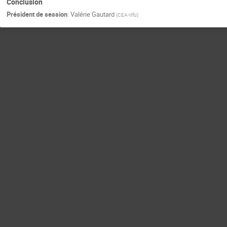
Conclusion
Président de session
:
Valérie Gautard
(
CEA-Irfu
)