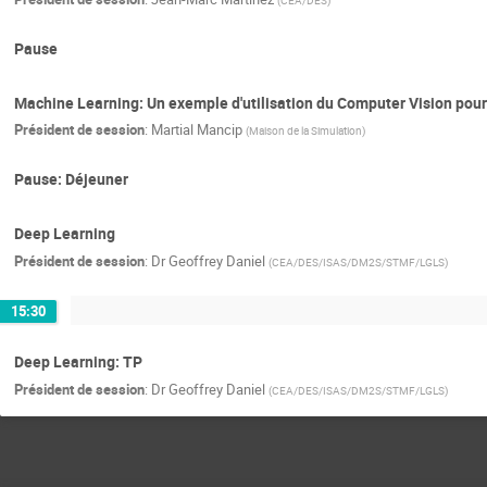
Pause
Machine Learning: Un exemple d'utilisation du Computer Vision pou
Président de session
:
Martial Mancip
(
Maison de la Simulation
)
Pause: Déjeuner
Deep Learning
Président de session
:
Dr
Geoffrey Daniel
(
CEA/DES/ISAS/DM2S/STMF/LGLS
)
15:30
Deep Learning: TP
Président de session
:
Dr
Geoffrey Daniel
(
CEA/DES/ISAS/DM2S/STMF/LGLS
)