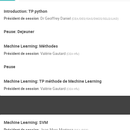
Introduction: TP python
Président de session
:
Dr
Geoffrey Daniel
(
CEA/DES/ISAS/DM2S/SGLS/LIAD
)
Pause: Dejeuner
Machine Learning: Méthodes
Président de session
:
Valérie Gautard
(
CEA-Irfu
)
Pause
Machine Learning: TP méthode de Machine Learning
Président de session
:
Valérie Gautard
(
CEA-Irfu
)
Machine Learning: SVM
Président de session
:
Jean-Marc Martinez
(
CEA/DES
)