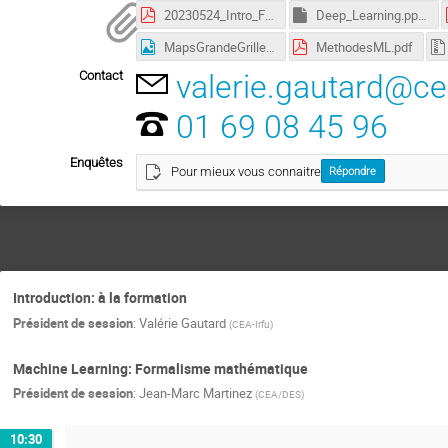
20230524_Intro_FormationML.pdf
Deep_Learning.ppsx
MapsGrandeGrille.png
MethodesML.pdf
Contact
valerie.gautard@ce
01 69 08 45 96
Enquêtes
Pour mieux vous connaitre
Répondre
Introduction: à la formation
Président de session
:
Valérie Gautard
(
CEA-Irfu
)
Machine Learning: Formalisme mathématique
Président de session
:
Jean-Marc Martinez
(
CEA/DES
)
10:30