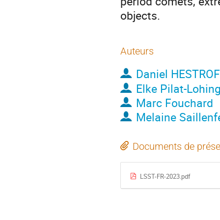
period comets, extr
objects.
Auteurs
Daniel HESTRO
Elke Pilat-Lohin
Marc Fouchard
Melaine Saillenf
Documents de prése
LSST-FR-2023.pdf