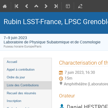
Rubin LSST-France, LPSC Grenobl
7–9 juin 2023
Laboratoire de Physique Subatomique et de Cosmologie
Fuseau horaire Europe/Paris
Menu
Characterisation of t
Accueil
de
Appel à contribution
7 juin 2023, 16:30
l'événement
Ordre du jour
15m
Amphithéâtre (Laboratoir
Liste des Contributions
Recueil des résumés
Orateur
Inscription
Daniel HESTRO