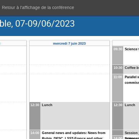
Retour à l'affichage de la conférence
ble, 07-09/06/2023
3
mercredi 7 juin 2023
09:30
Science 
10:30
Coffee b
11:00
Parallel
commiss
12:30
Lunch
12:30
Lunch
14:00
General news and updates: News from
Session 
Rubin, DESC, LSST-France and other
14:00
toujours
Science 