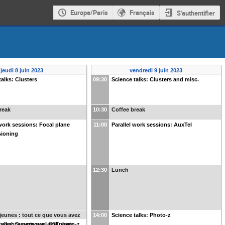
Europe/Paris
Français
S'authentifier
jeudi 8 juin 2023
vendredi 9 juin 2023
talks: Clusters
09:30
Science talks: Clusters and misc.
reak
10:30
Coffee break
 work sessions: Focal plane
11:00
Parallel work sessions: AuxTel
ioning
12:30
Lunch
jeunes : tout ce que vous avez
14:00
Science talks: Photo-z
 voulu savoir sur LSST sans
talks: Supernovæ and photo-z