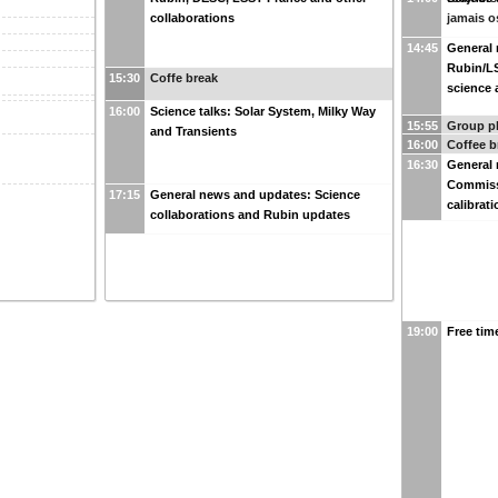
collaborations
jamais o
14:45
General
Rubin/LS
15:30
Coffe break
science 
16:00
Science talks: Solar System, Milky Way
15:55
Group p
and Transients
16:00
Coffee b
16:30
General
Commiss
17:15
General news and updates: Science
calibrat
collaborations and Rubin updates
19:00
Free tim