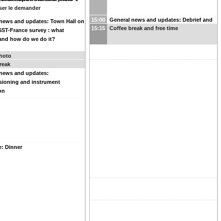
ser le demander
15:00
General news and updates: Debrief and
 news and updates: Town Hall on
15:15
Coffee break and free time
good bye!
ST-France survey : what
and how do we do it?
hoto
reak
 news and updates:
ioning and instrument
ion
e: Dinner