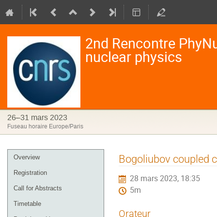
2nd Rencontre PhyNu
nuclear physics
26–31 mars 2023
Fuseau horaire Europe/Paris
Menu
Bogoliubov coupled cl
Overview
de
Registration
28 mars 2023, 18:35
l'événement
Call for Abstracts
5m
Timetable
Orateur