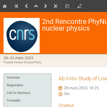
2nd Rencontre PhyNu
nuclear physics
26–31 mars 2023
Fuseau horaire Europe/Paris
Menu
Ab Initio Study of L
Overview
de
Registration
28 mars 2023, 18:25
l'événement
Call for Abstracts
5m
Timetable
Orateur