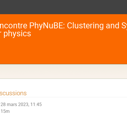
ncontre PhyNuBE: Clustering and S
r physics
scussions
28 mars 2023, 11:45
15m