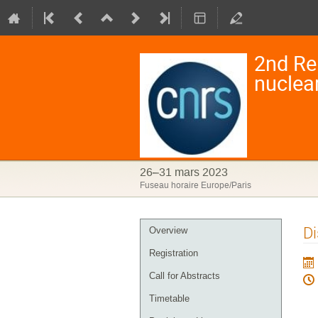
2nd Re
nuclea
26–31 mars 2023
Fuseau horaire Europe/Paris
Menu
Di
Overview
de
Registration
l'événement
Call for Abstracts
Timetable