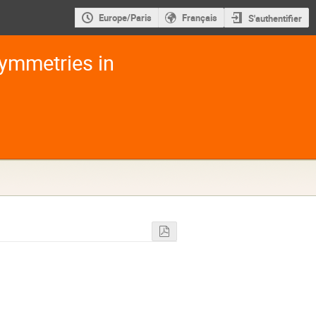
Europe/Paris
Français
S'authentifier
ymmetries in