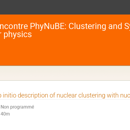
ncontre PhyNuBE: Clustering and S
r physics
 initio description of nuclear clustering with nuc
Non programmé
40m