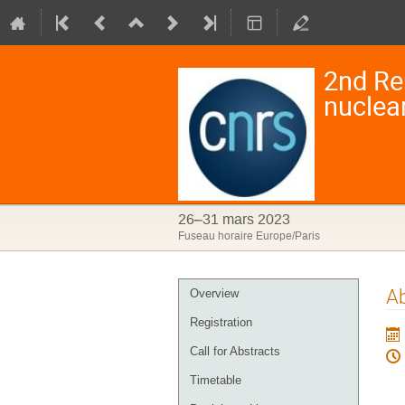
2nd Re
nuclea
26–31 mars 2023
Fuseau horaire Europe/Paris
Menu
Ab
Overview
de
Registration
l'événement
Call for Abstracts
Timetable