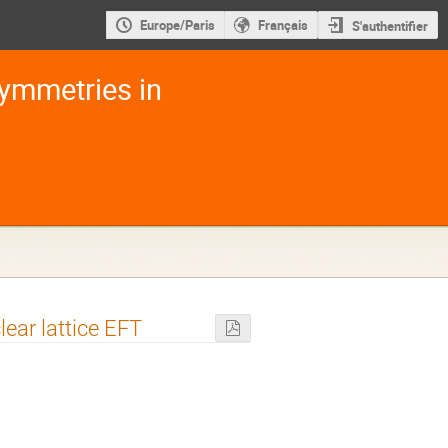
Europe/Paris
Français
S'authentifier
ymmetries in
lear lattice EFT