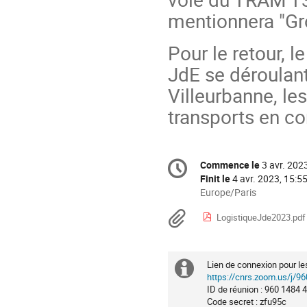
mentionnera "G
Pour le retour, l
JdE se déroulan
Villeurbanne, le
transports en c
Information
Commence le
3 avr. 202
Date/Heure
de
Finit le
4 avr. 2023, 15:5
la
Toutes
Europe/Paris
les
conférence
Documents
LogistiqueJde2023.pdf
horaires
sont
en
Europe/Paris
Lien de connexion pour les
Information
https://cnrs.zoom.us/
ID de réunion : 960 1484 
supplémenta
Code secret : zfu95c