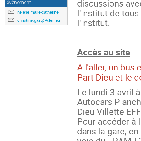
discussions avec
évènement
l'institut de tou
helene.marie-catherine@cnrs-dir.fr
l'institut.
christine.gasq@clermont.in2p3.fr
Accès au site
A l'aller, un bus
Part Dieu et le 
Le lundi 3 avril 
Autocars Planche
Dieu Villette EF
Pour accéder à la
dans la gare, en 
voie du TRAM T3.