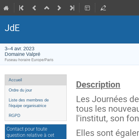
JdE
3–4 avr. 2023
Domaine Valpré
Fuseau horaire Europe/Paris
Menu
Accueil
Description
de
Ordre du jour
l'événement
Les Journées des
Liste des membres de
tous les nouvea
l'équipe organisatrice
l'institut, son f
RGPD
Contact pour toute
Elles sont égale
question relative à cet