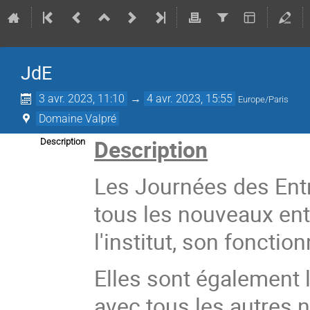
JdE
3 avr. 2023, 11:10
→
4 avr. 2023, 15:55
Europe/Paris
Domaine Valpré
Description
Description
Les Journées des Entr
tous les nouveaux en
l'institut, son fonctio
Elles sont également 
avec tous les autres n