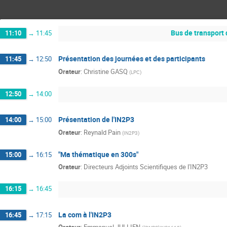
Bus de transport
11:10
→
11:45
Présentation des journées et des participants
11:45
→
12:50
Orateur
:
Christine GASQ
(
LPC
)
12:50
→
14:00
Présentation de l'IN2P3
14:00
→
15:00
Orateur
:
Reynald Pain
(
IN2P3
)
"Ma thématique en 300s"
15:00
→
16:15
Orateur
:
Directeurs Adjoints Scientifiques de l'IN2P3
16:15
→
16:45
La com à l'IN2P3
16:45
→
17:15