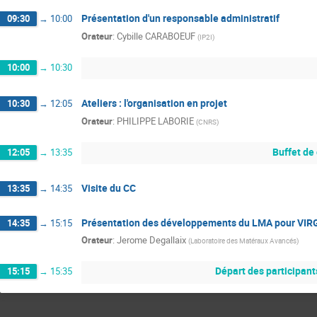
Présentation d'un responsable administratif
09:30
→
10:00
Orateur
:
Cybille CARABOEUF
(
IP2I
)
10:00
→
10:30
Ateliers : l'organisation en projet
10:30
→
12:05
Orateur
:
PHILIPPE LABORIE
(
CNRS
)
Buffet de 
12:05
→
13:35
Visite du CC
13:35
→
14:35
Présentation des développements du LMA pour VIR
14:35
→
15:15
Orateur
:
Jerome Degallaix
(
Laboratoire des Matéraux Avancés
)
Départ des participan
15:15
→
15:35