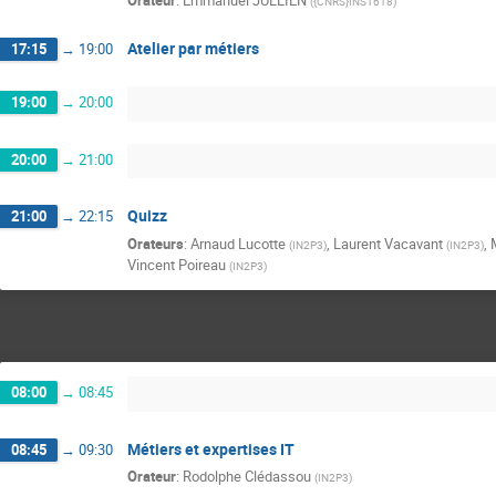
Orateur
:
Emmanuel JULLIEN
(
{CNRS}INS1618
)
Atelier par métiers
17:15
→
19:00
19:00
→
20:00
20:00
→
21:00
Quizz
21:00
→
22:15
Orateurs
:
Arnaud Lucotte
,
Laurent Vacavant
,
(
IN2P3
)
(
IN2P3
)
Vincent Poireau
(
IN2P3
)
08:00
→
08:45
Métiers et expertises IT
08:45
→
09:30
Orateur
:
Rodolphe Clédassou
(
IN2P3
)