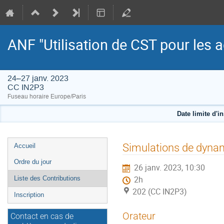
ANF "Utilisation de CST pour les a
24–27 janv. 2023
CC IN2P3
Fuseau horaire Europe/Paris
Date limite d'i
Menu
Simulations de dynam
Accueil
de
Ordre du jour
26 janv. 2023, 10:30
l'événement
Liste des Contributions
2h
202 (CC IN2P3)
Inscription
Orateur
Contact en cas de