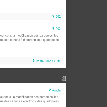
202
202
our cela, la modélisation des particules, les
que des canons à électrons, des quadripôles,
Restaurant 33 Cité
Amphi
our cela, la modélisation des particules, les
que des canons à électrons, des quadripôles,