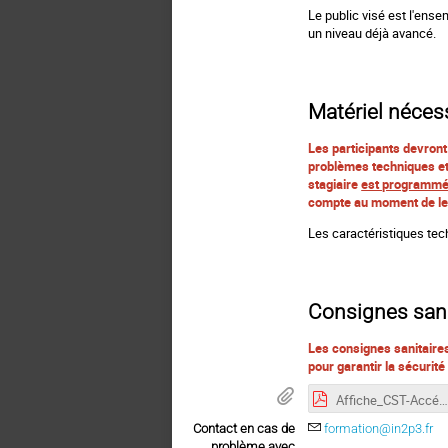
Le public visé est l'ense
un niveau déjà avancé.
Matériel nécess
Les participants devront
problèmes techniques et 
stagiaire
est programmé l
compte au moment de leur
Les caractéristiques tec
Consignes sanit
Les consignes sanitaires
pour garantir la sécurité
Affiche_CST-Accélérateurs23.pdf
Contact en cas de
formation@in2p3.fr
problème avec