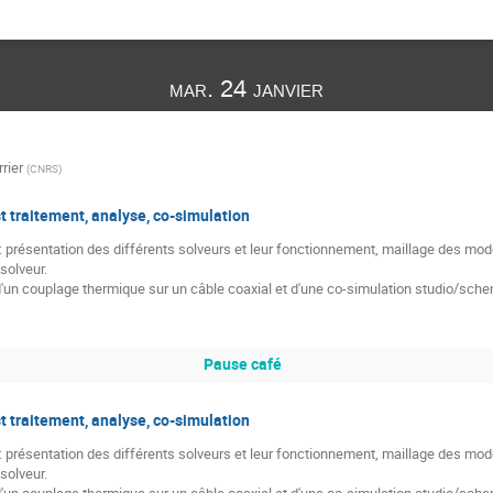
mar. 24 janvier
rier
(
CNRS
)
st traitement, analyse, co-simulation
présentation des différents solveurs et leur fonctionnement, maillage des modè
solveur.
'un couplage thermique sur un câble coaxial et d'une co-simulation studio/sch
Pause café
st traitement, analyse, co-simulation
présentation des différents solveurs et leur fonctionnement, maillage des modè
solveur.
'un couplage thermique sur un câble coaxial et d'une co-simulation studio/sch