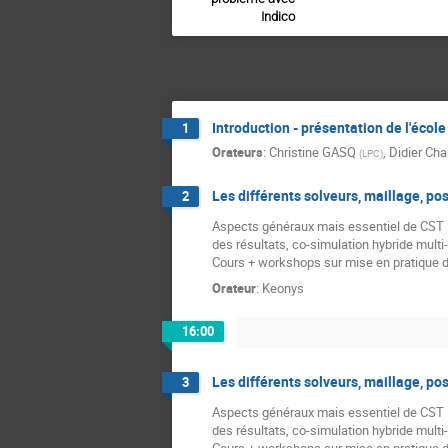
Indico
Introduction - présentation de l'école
1
Orateurs
:
Christine GASQ
,
Didier Char
(
LPC
)
Les différents solveurs, maillage, po
2
Aspects généraux mais essentiel de CST : 
des résultats, co-simulation hybride multi-
Cours + workshops sur mise en pratique d
Orateur
:
Keonys
16:00
Les différents solveurs, maillage, po
3
Aspects généraux mais essentiel de CST : 
des résultats, co-simulation hybride multi-
Cours + workshops sur mise en pratique d