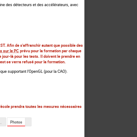
maine des détecteurs et des accélérateurs, avec
CST. Afin de s'affranchir autant que possible des
ns sur le PC
prévu pour la formation par chaque
jour-là pour les tests. Il doivent le prendre en
test se verra refusé pour la formation.
ique supportant l'OpenGL (pour la CAO).
 l'école prendra toutes les mesures nécessaires
Photos
a formation de l'ANF.pdf