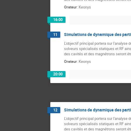
Orateur
:
Keonys
16:00
Simulations de dynamique des part
11
L'objectif principal portera sur l'analys
solveurs spécialisés statiques et RF ain
des cavités et des magnétrons seront é
Orateur
:
Keonys
20:00
Simulations de dynamique des part
12
L'objectif principal portera sur l'analys
solveurs spécialisés statiques et RF ain
des cavités et des magnétrons seront é