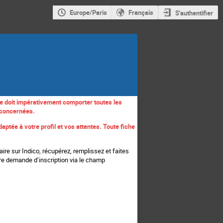
Europe/Paris
Français
S'authentifier
che doit impérativement comporter toutes les
e concernées.
ptée à votre profil et vos attentes. Toute fiche
re sur Indico, récupérez, remplissez et faites
otre demande d’inscription via le champ