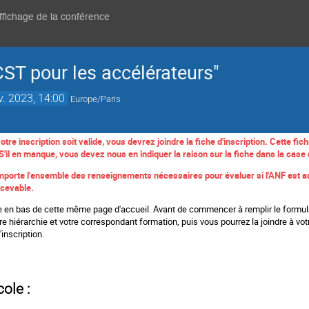
affichage de la conférence
CST pour les accélérateurs"
v. 2023, 14:00
Europe/Paris
re inscription soit valide, vous devrez joindre la fiche d'inscription. Cette fi
il en manque, vous devez nous en indiquer la raison sur la fiche dans la cas
omporte l'ensemble des renseignements nécessaires pour évaluer si l'ANF est ada
ecevable.
le en bas de cette même page d'accueil. Avant de commencer à remplir le formulai
tre hiérarchie et votre correspondant formation, puis vous pourrez la joindre à v
inscription.
cole :