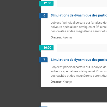
12:30
Simulations de dynamique des parti
6
L'objectif principal portera sur l'analyse
solveurs spécialisés statiques et RF ains
des cavités et des magnétrons seront ét
Orateur
:
Keonys
16:00
Simulations de dynamique des parti
7
L'objectif principal portera sur l'analyse
solveurs spécialisés statiques et RF ains
des cavités et des magnétrons seront ét
Orateur
:
Keonys