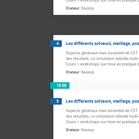
Orateur
:
Keonys
Les différents solveurs, maillage, po
4
Aspects généraux mais essentiel de CST : 
des résultats, co-simulation hybride multi-
Cours + workshops sur mise en pratique d
Orateur
:
Keonys
10:00
Les différents solveurs, maillage, po
5
Aspects généraux mais essentiel de CST : 
des résultats, co-simulation hybride multi-
Cours + workshops sur mise en pratique d
Orateur
:
Keonys