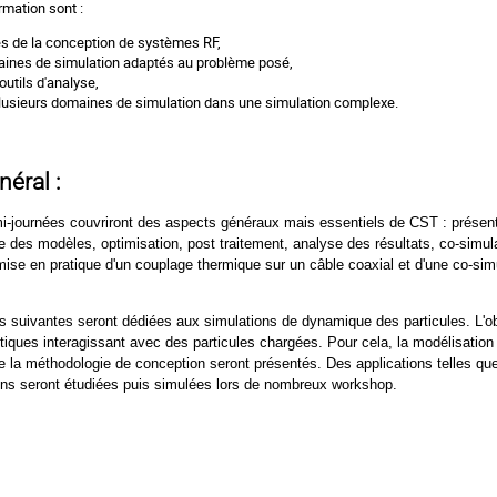
rmation sont :
es de la conception de systèmes RF,
maines de simulation adaptés au problème posé,
 outils d'analyse,
plusieurs domaines de simulation dans une simulation complexe.
éral :
-journées couvriront des aspects généraux mais essentiels de CST : présentat
e des modèles, optimisation, post traitement, analyse des résultats, co-simul
 mise en pratique d'un couplage thermique sur un câble coaxial et d'une co-si
 suivantes seront dédiées aux simulations de dynamique des particules. L'obje
iques interagissant avec des particules chargées. Pour cela, la modélisation 
ue la méthodologie de conception seront présentés. Des applications telles qu
ns seront étudiées puis simulées lors de nombreux workshop.