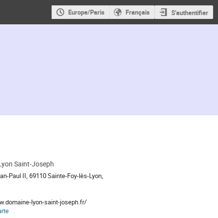
Europe/Paris
Français
S'authentifier
Lyon Saint-Joseph
an-Paul II, 69110 Sainte-Foy-lès-Lyon,
w.domaine-lyon-saint-joseph.fr/
arte