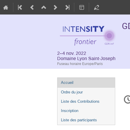
G
2–4 nov. 2022
Domaine Lyon Saint-Joseph
Fuseau horaire Europe/Paris
Menu
Accueil
de
Ordre du jour
In
l'événement
d
Liste des Contributions
la
Inscription
co
Liste des participants