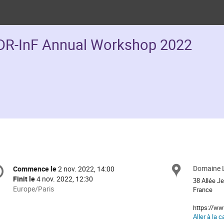
DR-InF Annual Workshop 2022
formation
Domaine 
Site
Commence le
2 nov. 2022, 14:00
Date/Heure
e
Finit le
4 nov. 2022, 12:30
38 Allée Je
Toutes
Europe/Paris
France
les
nférence
https://ww
horaires
Aller à la c
sont