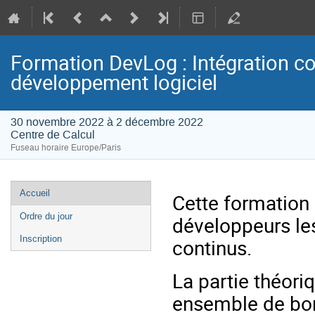
Formation DevLog : Intégration co
développement logiciel
30 novembre 2022 à 2 décembre 2022
Centre de Calcul
Fuseau horaire Europe/Paris
Menu
Accueil
Cette formation 
de
Ordre du jour
développeurs les
l'événement
Inscription
continus.
La partie théori
ensemble de bon