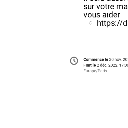
sur votre ma
vous aider
https://
Information
Commence le
30 nov. 20
Date/Heure
de
Finit le
2 déc. 2022, 17:0
la
Toutes
Europe/Paris
les
conférence
horaires
sont
en
Europe/Paris