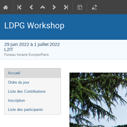
LDPG Workshop
29 juin 2022 à 1 juillet 2022
L2IT
Fuseau horaire Europe/Paris
Menu
Accueil
de
Ordre du jour
l'événement
Liste des Contributions
Inscription
Liste des participants