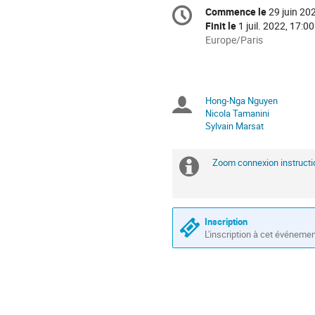
Information
Commence le
29 juin 20
Date/Heure
de
Finit le
1 juil. 2022, 17:00
la
Toutes
Europe/Paris
les
conférence
horaires
sont
en
Hong-Nga Nguyen
Présidents
Europe/Paris
Nicola Tamanini
Sylvain Marsat
de
séance
Zoom connexion instructi
Information
supplémenta
Inscription
L'inscription à cet événeme