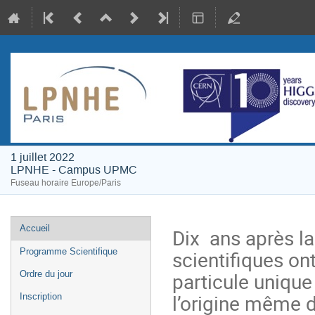
1 juillet 2022
LPNHE - Campus UPMC
Fuseau horaire Europe/Paris
Menu
Accueil
Dix ans après l
de
scientifiques ont
Programme Scientifique
l'événement
particule unique
Ordre du jour
l’origine même d
Inscription