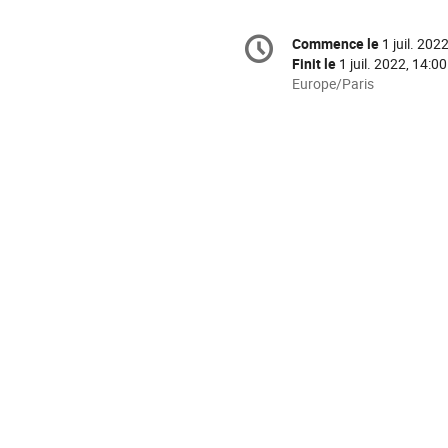
Information
Commence le
1 juil. 202
Date/Heure
de
Finit le
1 juil. 2022, 14:00
la
Toutes
Europe/Paris
les
conférence
horaires
sont
en
Europe/Paris