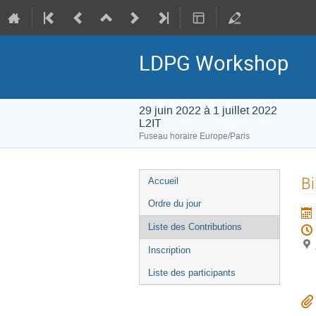
LDPG Workshop
29 juin 2022 à 1 juillet 2022
L2IT
Fuseau horaire Europe/Paris
Menu
Bi
Accueil
de
Ordre du jour
l'événement
Liste des Contributions
Inscription
Liste des participants