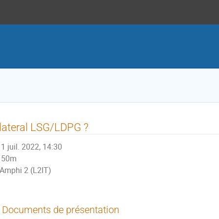
lateral LSG/LDPG ?
1 juil. 2022, 14:30
50m
Amphi 2 (L2IT)
Documents de présentation