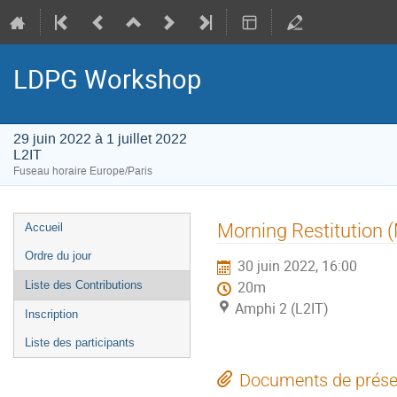
LDPG Workshop
29 juin 2022 à 1 juillet 2022
L2IT
Fuseau horaire Europe/Paris
Menu
Morning Restitution 
Accueil
de
Ordre du jour
30 juin 2022, 16:00
l'événement
Liste des Contributions
20m
Amphi 2 (L2IT)
Inscription
Liste des participants
Documents de prése