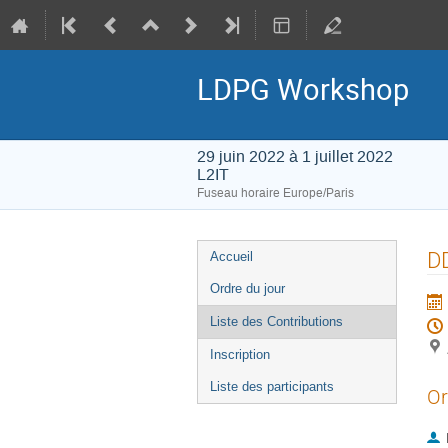
LDPG Workshop
29 juin 2022 à 1 juillet 2022
L2IT
Fuseau horaire Europe/Paris
Menu
D
Accueil
de
Ordre du jour
l'événement
Liste des Contributions
Inscription
Liste des participants
Or