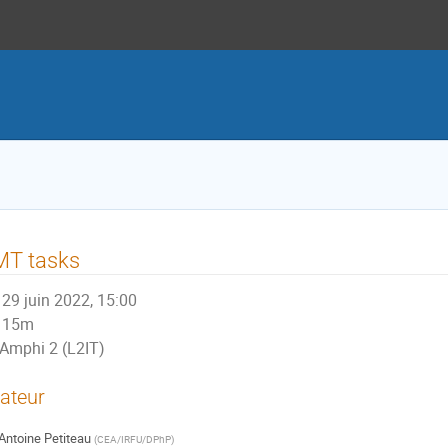
MT tasks
29 juin 2022, 15:00
15m
Amphi 2 (L2IT)
ateur
Antoine Petiteau
(
CEA/IRFU/DPhP
)