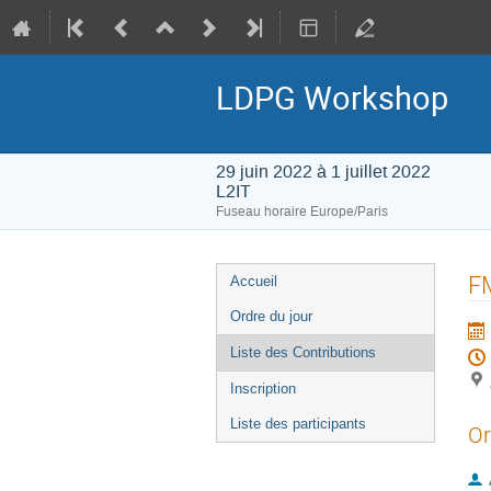
LDPG Workshop
29 juin 2022 à 1 juillet 2022
L2IT
Fuseau horaire Europe/Paris
Menu
F
Accueil
de
Ordre du jour
l'événement
Liste des Contributions
Inscription
Liste des participants
Or