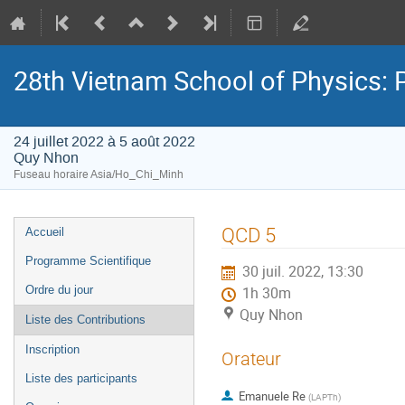
28th Vietnam School of Physics: P
24 juillet 2022 à 5 août 2022
Quy Nhon
Fuseau horaire Asia/Ho_Chi_Minh
Menu
QCD 5
Accueil
de
Programme Scientifique
30 juil. 2022, 13:30
l'événement
Ordre du jour
1h 30m
Quy Nhon
Liste des Contributions
Inscription
Orateur
Liste des participants
Emanuele Re
(
LAPTh
)