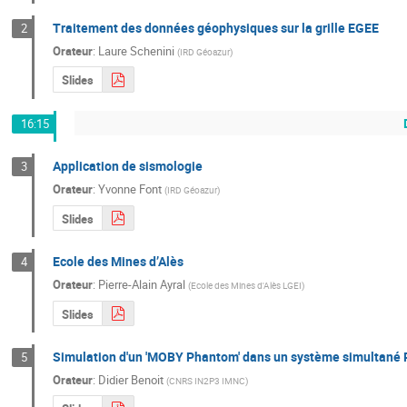
Traitement des données géophysiques sur la grille EGEE
2
Orateur
:
Laure Schenini
(
IRD Géoazur
)
Slides
16:15
Application de sismologie
3
Orateur
:
Yvonne Font
(
IRD Géoazur
)
Slides
Ecole des Mines d’Alès
4
Orateur
:
Pierre-Alain Ayral
(
Ecole des Mines d'Alès LGEI
)
Slides
Simulation d'un 'MOBY Phantom' dans un système simultané
5
Orateur
:
Didier Benoit
(
CNRS IN2P3 IMNC
)