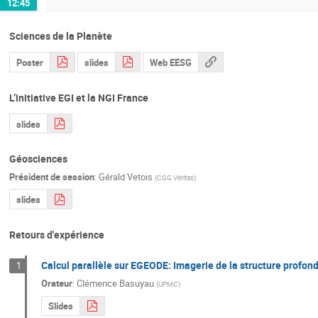
12:45
Sciences de la Planète
Poster
slides
Web EESG
L’initiative EGI et la NGI France
slides
Géosciences
Président de session
:
Gérald Vetois
(
CGG Véritas
)
slides
Retours d'expérience
Calcul parallèle sur EGEODE: Imagerie de la structure profond
1
Orateur
:
Clémence Basuyau
(
UPMC
)
Slides