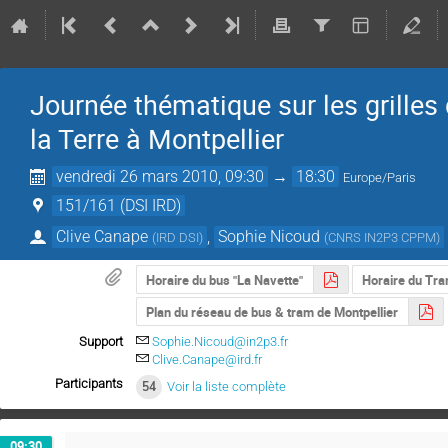
Journée thématique sur les grilles 
la Terre à Montpellier
vendredi 26 mars 2010, 09:30
→
18:30
Europe/Paris
151/161 (DSI IRD)
Clive Canape
,
Sophie Nicoud
(
IRD DSI
)
(
CNRS IN2P3 CPPM
)
Horaire du bus "La Navette"
Horaire du Tra
Plan du réseau de bus & tram de Montpellier
Support
Sophie.Nicoud@in2p3.fr
Clive.Canape@ird.fr
Participants
54
Voir la liste complète
09:30