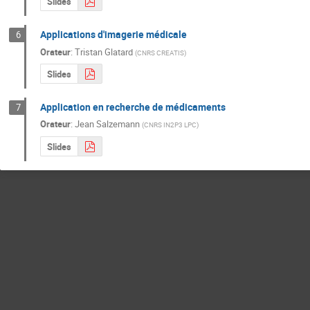
Slides
Applications d'imagerie médicale
6
Orateur
:
Tristan Glatard
(
CNRS CREATIS
)
Slides
Application en recherche de médicaments
7
Orateur
:
Jean Salzemann
(
CNRS IN2P3 LPC
)
Slides