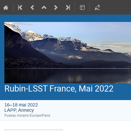
Rubin-LSST France, Mai 2022
16–18 mai 2022
LAPP, Annecy
Fuseau horaire Europe/Paris