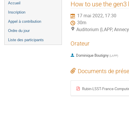
Menu
How to use the gen3 
Accueil
de
Inscription
17 mai 2022, 17:30
l'événement
Appel à contribution
30m
Auditorium (LAPP, Annecy
Ordre du jour
Liste des participants
Orateur
Dominique Boutigny
(
LAPP
)
Documents de prése
Rubin-LSST-France-Computi