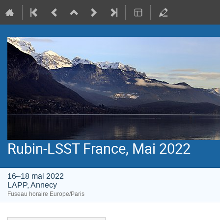
Rubin-LSST France, Mai 2022
16–18 mai 2022
LAPP, Annecy
Fuseau horaire Europe/Paris