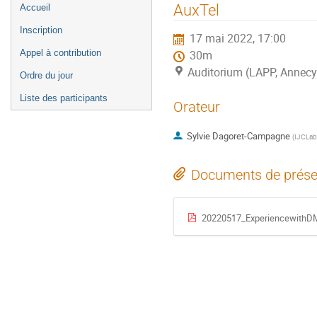
Menu
AuxTel
Accueil
de
Inscription
17 mai 2022, 17:00
l'événement
Appel à contribution
30m
Auditorium (LAPP, Annecy
Ordre du jour
Liste des participants
Orateur
Sylvie Dagoret-Campagne
(
IJCLab
Documents de prése
20220517_ExperiencewithDM