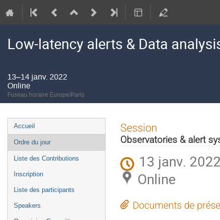
Low-latency alerts & Data analys
13–14 janv. 2022
Online
Fuseau horaire Europe/Paris
Menu
Session
Accueil
de
Observatories & alert s
Ordre du jour
l'événement
13 janv. 2022
Liste des Contributions
Online
Inscription
Liste des participants
Documents de prése
Speakers