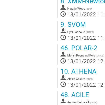
8.
XMM-Newto
Natalie Webb
(
IRAP
)
13/01/2022 11
9.
SVOM
Cyril Lachaud
(
IN2P3
)
13/01/2022 11
46.
POLAR-2
Merlin Reynaard Kole
(
UNIGE
)
13/01/2022 12
10.
ATHENA
Alexis Coleiro
(
CNRS
)
13/01/2022 12
48.
AGILE
Andrea Bulgarelli
(
INAF
)