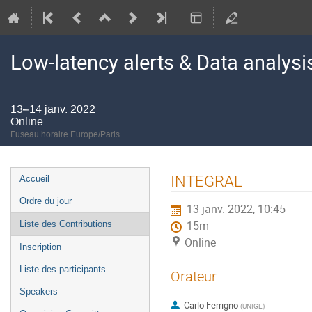
Low-latency alerts & Data analys
13–14 janv. 2022
Online
Fuseau horaire Europe/Paris
Menu
INTEGRAL
Accueil
de
Ordre du jour
13 janv. 2022, 10:45
l'événement
Liste des Contributions
15m
Online
Inscription
Liste des participants
Orateur
Speakers
Carlo Ferrigno
(
UNIGE
)