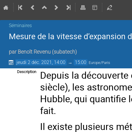
Séminaires
Mesure de la vitesse d’expansion de
par
Benoît Revenu
(
subatech
)
jeudi 2 déc. 2021, 14:00
→
15:00
Europe/Paris
Depuis la découverte d
Description
siècle), les astronom
Hubble, qui quantifie
fait.
Il existe plusieurs m