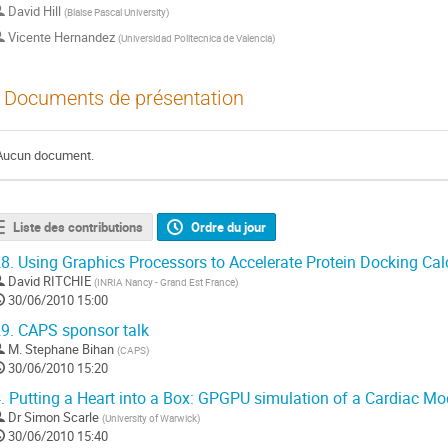
David Hill
(
Blaise Pascal University
)
Vicente Hernandez
(
Universidad Politecnica de Valencia
)
Documents de présentation
Aucun document.
Liste des contributions
Ordre du jour
8.
Using Graphics Processors to Accelerate Protein Docking Cal
David RITCHIE
(
INRIA Nancy - Grand Est France
)
30/06/2010 15:00
9.
CAPS sponsor talk
M.
Stephane Bihan
(
CAPS
)
30/06/2010 15:20
.
Putting a Heart into a Box: GPGPU simulation of a Cardiac Mo
Dr
Simon Scarle
(
University of Warwick
)
30/06/2010 15:40