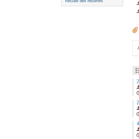
Recueil des résumés
2
2
4