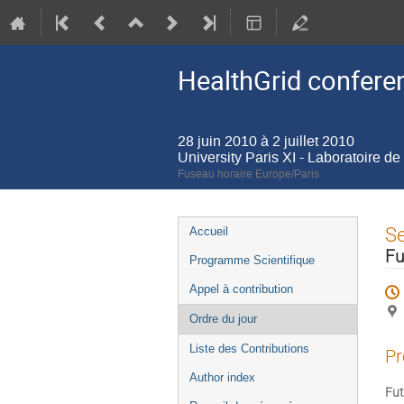
HealthGrid confere
28 juin 2010 à 2 juillet 2010
University Paris XI - Laboratoire de
Fuseau horaire Europe/Paris
Menu
S
Accueil
de
Fu
Programme Scientifique
l'événement
Appel à contribution
Ordre du jour
Liste des Contributions
Pr
Author index
Fut