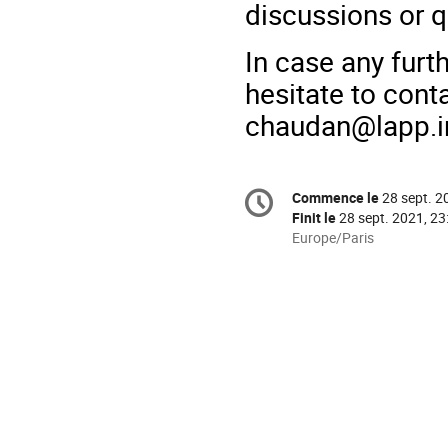
discussions or q
In case any furt
hesitate to con
chaudan@lapp.i
Information
Commence le
28 sept. 2
Date/Heure
de
Finit le
28 sept. 2021, 23
la
Toutes
Europe/Paris
les
conférence
horaires
sont
en
Europe/Paris