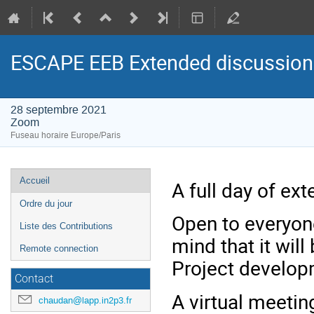
ESCAPE EEB Extended discussion
28 septembre 2021
Zoom
Fuseau horaire Europe/Paris
Menu
Accueil
A full day of e
de
Ordre du jour
l'événement
Open to everyone
Liste des Contributions
mind that it wil
Remote connection
Project develop
Contact
A virtual meetin
chaudan@lapp.in2p3.fr