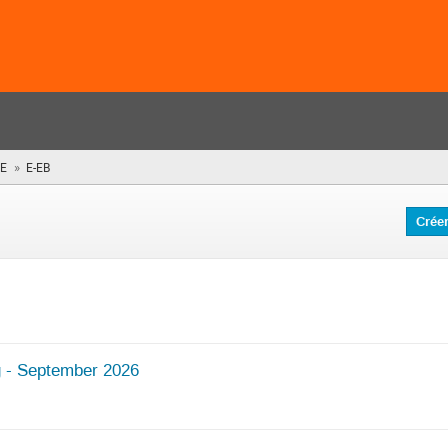
»
E
E-EB
(vous
êtes
ici)
Crée
 - September 2026