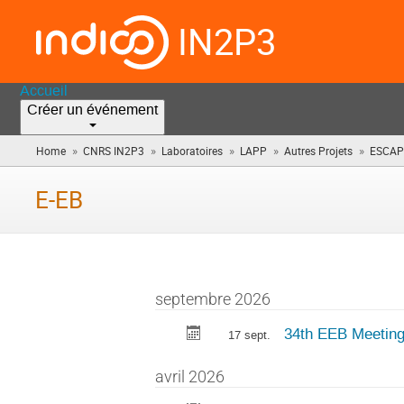
IN2P3
Accueil
Créer un événement
»
»
»
»
»
Home
CNRS IN2P3
Laboratoires
LAPP
Autres Projets
ESCAP
E-EB
septembre 2026
34th EEB Meeting
17 sept.
avril 2026