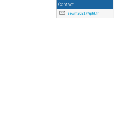
Contact
sewm2021@ipht.fr