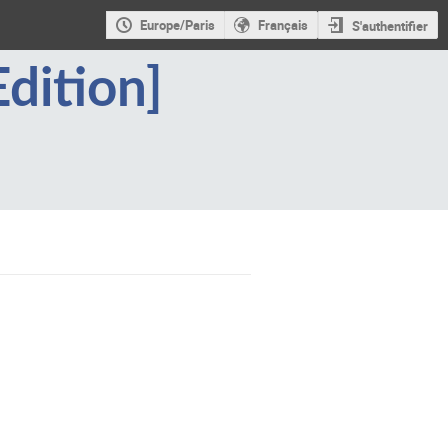
Europe/Paris
Français
S'authentifier
dition]