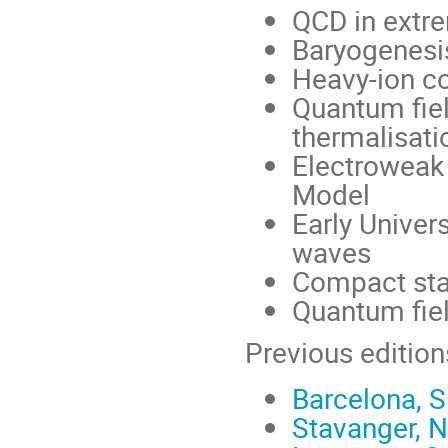
QCD in extr
Baryogenesi
Heavy-ion co
Quantum fiel
thermalisati
Electroweak 
Model
Early Univer
waves
Compact sta
Quantum fiel
Previous editio
Barcelona, S
Stavanger, 