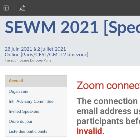
SEWM 2021 [Specia
28 juin 2021 à 2 juillet 2021
Online [Paris/CEST/GMT+2 timezone]
Fuseau horaire Europe/Paris
Menu
Accueil
Zoom connect
de
Organizers
l'événement
The connection l
Intl. Advisory Committee
email address us
Invited Speakers
participants be
Ordre du jour
invalid.
Liste des participants