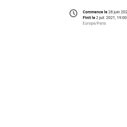
Information
Commence le
28 juin 20
Date/Heure
de
Finit le
2 juil. 2021, 19:00
la
Toutes
Europe/Paris
les
conférence
horaires
sont
en
Europe/Paris