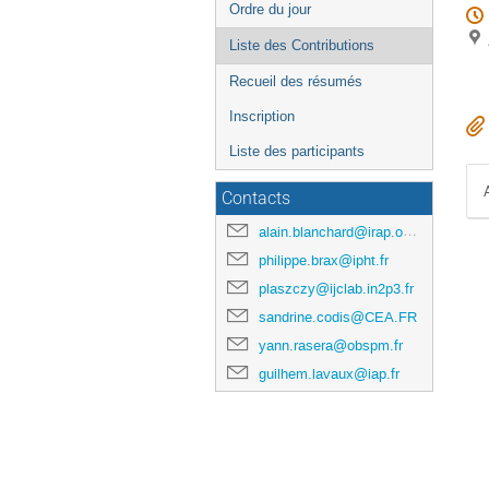
Ordre du jour
Liste des Contributions
Recueil des résumés
Inscription
Liste des participants
Contacts
alain.blanchard@irap.omp.eu
philippe.brax@ipht.fr
plaszczy@ijclab.in2p3.fr
sandrine.codis@CEA.FR
yann.rasera@obspm.fr
guilhem.lavaux@iap.fr