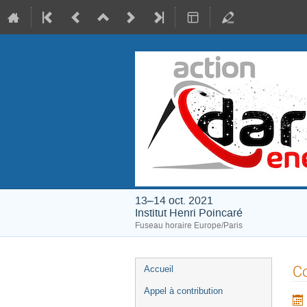
13–14 oct. 2021
Institut Henri Poincaré
Fuseau horaire Europe/Paris
Menu
Co
Accueil
de
Appel à contribution
l'événement