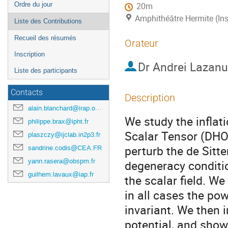
Ordre du jour
20m
Amphithéâtre Hermite (Ins
Liste des Contributions
Recueil des résumés
Orateur
Inscription
Dr
Andrei Lazanu
Liste des participants
Contacts
Description
alain.blanchard@irap.omp.eu
We study the infla
philippe.brax@ipht.fr
Scalar Tensor (DHOS
plaszczy@ijclab.in2p3.fr
perturb the de Sitt
sandrine.codis@CEA.FR
yann.rasera@obspm.fr
degeneracy conditio
guilhem.lavaux@iap.fr
the scalar field. We
in all cases the po
invariant. We then 
potential, and show