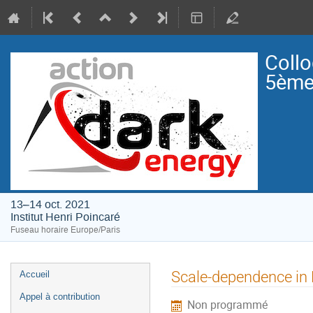
Collo
5ème 
13–14 oct. 2021
Institut Henri Poincaré
Fuseau horaire Europe/Paris
Menu
Scale-dependence in 
Accueil
de
Appel à contribution
Non programmé
l'événement