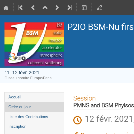
P2IO BSM-Nu fir
11–12 févr. 2021
Fuseau horaire Europe/Paris
Menu
Session
Accueil
de
PMNS and BSM Phyiscs in
Ordre du jour
l'événement
12 févr. 2021
Liste des Contributions
Inscription