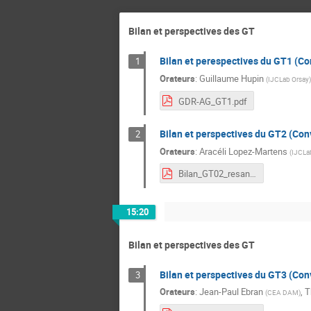
Bilan et perspectives des GT
Bilan et perespectives du GT1 (Co
1
Orateurs
:
Guillaume Hupin
(
IJCLab Orsay
)
GDR-AG_GT1.pdf
Bilan et perspectives du GT2 (Conv
2
Orateurs
:
Aracéli Lopez-Martens
(
IJCLa
Bilan_GT02_resanet_AG2019.pdf
15:20
Bilan et perspectives des GT
Bilan et perspectives du GT3 (Con
3
Orateurs
:
Jean-Paul Ebran
,
T
(
CEA DAM
)