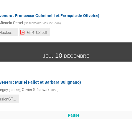
eners : Francesca Gulminelli et François de Oliveira)
Micaela Oertel
(
Observatoire Paris-Meudon
)
GDR-GT4-Nucléosynthèse.pdf
GT4_CS.pdf
jeu. 10 décembre
eners : Muriel Fallot et Barbara Sulignano)
Legay
,
Olivier Stézowski
(
IJCLab
)
(
IP2I
)
CS_DiscussionGT5-Barbara-Muriel.pdf
Pause