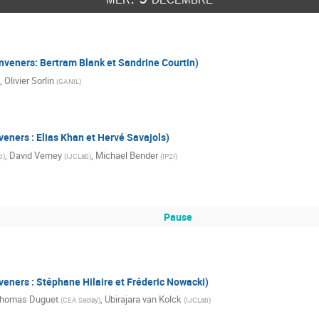
nveners: Bertram Blank et Sandrine Courtin)
,
Olivier Sorlin
(
GANIL
)
eners : Elias Khan et Hervé Savajols)
,
David Verney
,
Michael Bender
b
)
(
IJCLab
)
(
IP2I
)
Pause
veners : Stéphane Hilaire et Fréderic Nowacki)
homas Duguet
,
Ubirajara van Kolck
(
CEA Saclay
)
(
IJCLab
)