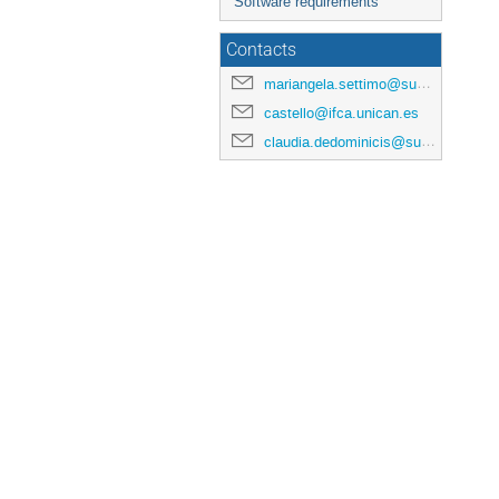
Software requirements
Contacts
mariangela.settimo@subatech.in2p3.fr
castello@ifca.unican.es
claudia.dedominicis@subatech.in2p3.fr