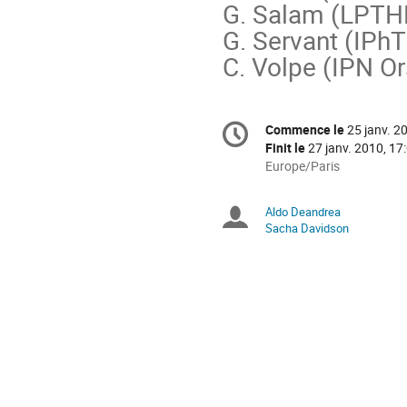
G. Salam (LPTHE
G. Servant (IPhT
C. Volpe (IPN Or
Information
Commence le
25 janv. 2
Date/Heure
de
Finit le
27 janv. 2010, 17
la
Toutes
Europe/Paris
les
conférence
horaires
Aldo Deandrea
Présidents
sont
Sacha Davidson
en
de
Europe/Paris
séance