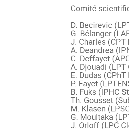
Comité scientifi
D. Becirevic (LPT
G. Bélanger (LA
J. Charles (CPT M
A. Deandrea (IPN
C. Deffayet (APC
A. Djouadi (LPT 
E. Dudas (CPhT 
P. Fayet (LPTENS
B. Fuks (IPHC St
Th. Gousset (Su
M. Klasen (LPSC
G. Moultaka (LPT
J. Orloff (LPC C