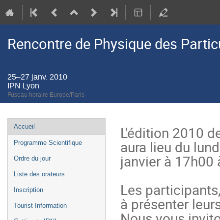
Rencontre de Physique des Partic
25–27 janv. 2010
IPN Lyon
Fuseau horaire Europe/Paris
Menu
Accueil
L'édition 2010 d
de
aura lieu du lun
Programme Scientifique
l'événement
janvier à 17h00 à
Ordre du jour
Liste des orateurs
Les participants,
Inscription
à présenter leur
Tourist Information
Nous vous inviton