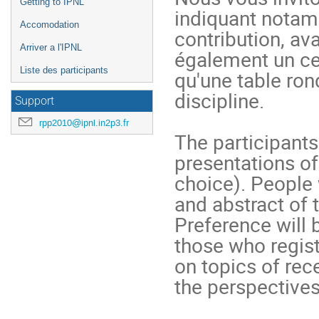
Getting to IPNL
indiquant notamm
Accomodation
contribution, ava
Arriver a l'IPNL
également un ce
Liste des participants
qu'une table ron
discipline.

Support
rpp2010@ipnl.in2p3.fr
The participants 
presentations of 
choice). People 
and abstract of t
Preference will 
those who regist
on topics of rece
the perspectives 