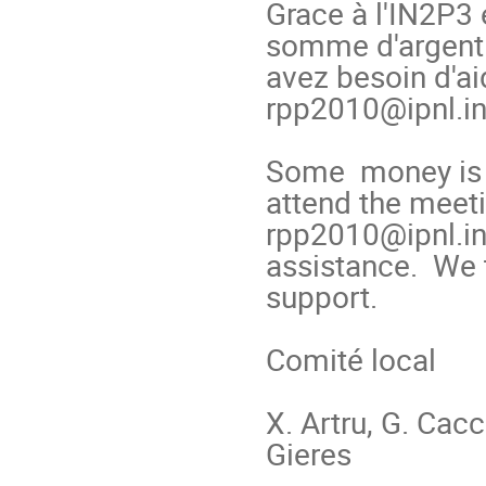
Grace à l'IN2P3 
somme d'argent p
avez besoin d'ai
rpp2010@ipnl.in2
Some  money is a
attend the meeti
rpp2010@ipnl.in2p
assistance.  We 
support.

Comité local

X. Artru, G. Cacc
Gieres
