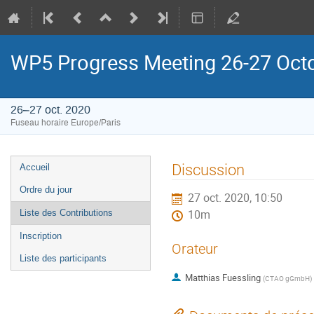
WP5 Progress Meeting 26-27 Oct
26–27 oct. 2020
Fuseau horaire Europe/Paris
Menu
Discussion
Accueil
de
Ordre du jour
27 oct. 2020, 10:50
l'événement
Liste des Contributions
10m
Inscription
Orateur
Liste des participants
Matthias Fuessling
(
CTAO gGmbH
)