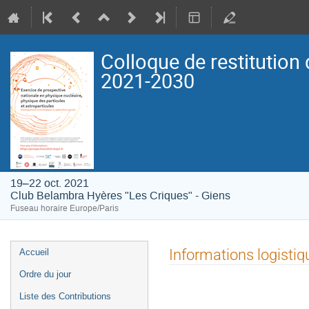
Colloque de restitution 
2021-2030
19–22 oct. 2021
Club Belambra Hyères "Les Criques" - Giens
Fuseau horaire Europe/Paris
Menu
Informations logistiq
Accueil
de
Ordre du jour
l'événement
Liste des Contributions