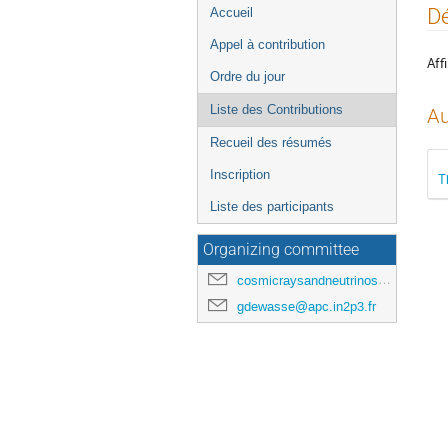
Menu
Dé
Accueil
de
Appel à contribution
l'événement
Affi
Ordre du jour
Liste des Contributions
Au
Recueil des résumés
Inscription
T
Liste des participants
Organizing committee
cosmicraysandneutrinosinparis@gmail.com
gdewasse@apc.in2p3.fr