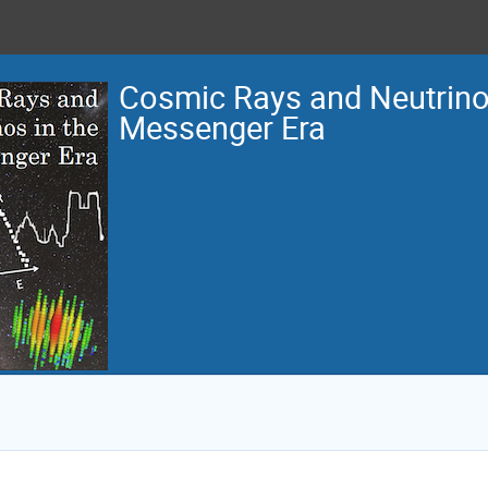
Cosmic Rays and Neutrinos
Messenger Era