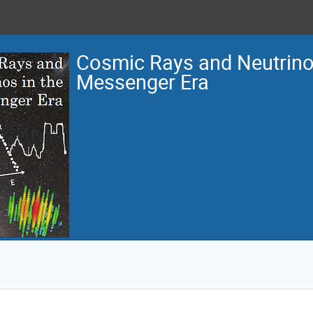
Cosmic Rays and Neutrinos
Messenger Era