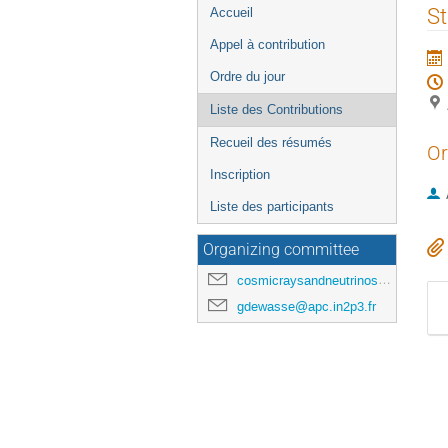
Menu
St
Accueil
de
Appel à contribution
l'événement
Ordre du jour
Liste des Contributions
Recueil des résumés
Or
Inscription
Liste des participants
Organizing committee
cosmicraysandneutrinosinparis@gmail.com
gdewasse@apc.in2p3.fr