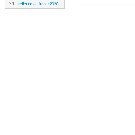
atelier.amas.france2020@obspm.fr