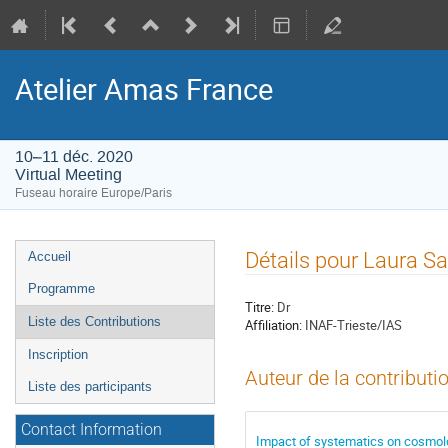
Atelier Amas France
10–11 déc. 2020
Virtual Meeting
Fuseau horaire Europe/Paris
Menu
Détails pour Laura Sa
Accueil
de
Programme
l'événement
Titre:
Dr
Liste des Contributions
Affiliation:
INAF-Trieste/IAS
Inscription
Auteur de la contributi
Liste des participants
Contact Information
Impact of systematics on cosmolo