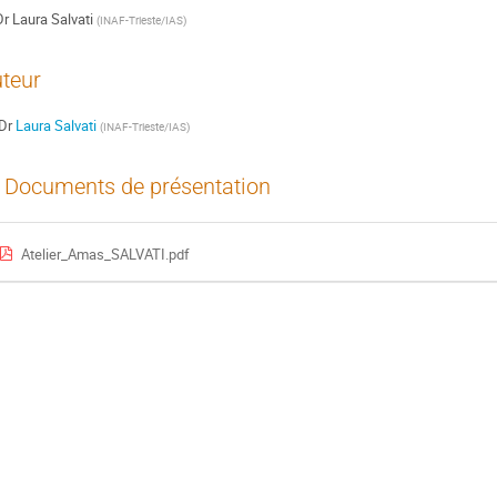
Dr
Laura Salvati
(
INAF-Trieste/IAS
)
teur
Dr
Laura Salvati
(
INAF-Trieste/IAS
)
Documents de présentation
Atelier_Amas_SALVATI.pdf