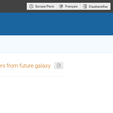
Europe/Paris
Français
S'authentifier
rs from future galaxy