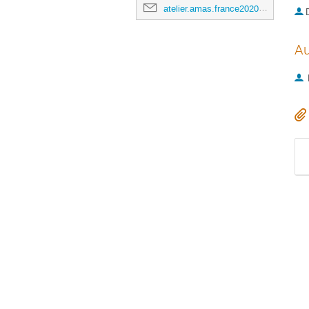
atelier.amas.france2020@obspm.fr
Au