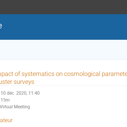
e
pact of systematics on cosmological paramete
uster surveys
10 déc. 2020, 11:40
15m
Virtual Meeting
ateur