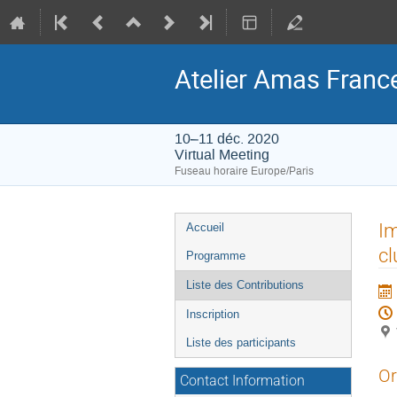
Atelier Amas Franc
10–11 déc. 2020
Virtual Meeting
Fuseau horaire Europe/Paris
Menu
Im
Accueil
de
cl
Programme
l'événement
Liste des Contributions
Inscription
Liste des participants
Or
Contact Information