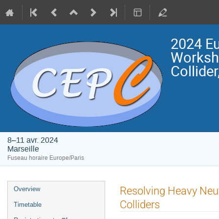
2024 Eu
Worksho
Collide
8–11 avr. 2024
Marseille
Fuseau horaire Europe/Paris
Menu
Resolving Heavy Neutr
Overview
de
Colliders
Timetable
l'événement