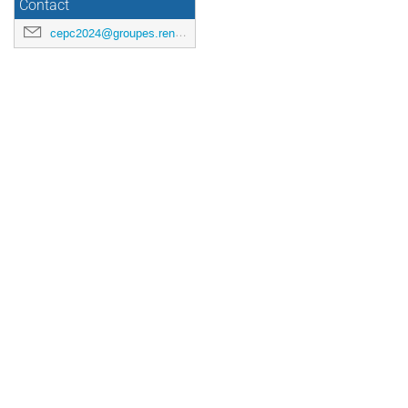
Contact
cepc2024@groupes.renater.fr