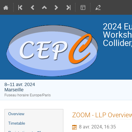
2024 Eu
Worksho
Collide
8–11 avr. 2024
Marseille
Fuseau horaire Europe/Paris
Menu
ZOOM - LLP Overvie
Overview
de
Timetable
8 avr. 2024, 16:35
l'événement