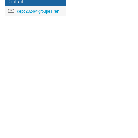
Contact
cepc2024@groupes.renater.fr