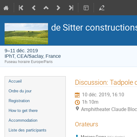
de Sitter construction
9–11 déc. 2019
IPhT, CEA/Saclay, France
Fuseau horaire Europe/Paris
Menu
Discussion: Tadpole 
Accueil
de
Ordre du jour
10 déc. 2019, 16:10
l'événement
Registration
1h 10m
Amphitheater Claude Bloc
How to get there
Accommodation
Orateurs
Liste des participants
Mariana Grana