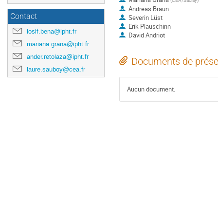
(
CEA/Saclay
)
Andreas Braun
Contact
Severin Lüst
Erik Plauschinn
iosif.bena@ipht.fr
David Andriot
mariana.grana@ipht.fr
ander.retolaza@ipht.fr
Documents de prése
laure.sauboy@cea.fr
Aucun document.