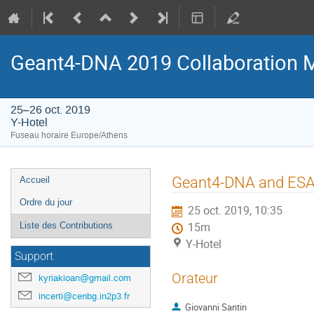
Geant4-DNA 2019 Collaboration 
25–26 oct. 2019
Y-Hotel
Fuseau horaire Europe/Athens
Menu
Geant4-DNA and ES
Accueil
de
Ordre du jour
25 oct. 2019, 10:35
l'événement
Liste des Contributions
15m
Y-Hotel
Support
Orateur
kyriakioan@gmail.com
incerti@cenbg.in2p3.fr
Giovanni Santin