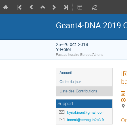
Geant4-DNA 2019 C
25–26 oct. 2019
Y-Hotel
Fuseau horaire Europe/Athens
Menu
IR
Accueil
de
b
Ordre du jour
l'événement
Liste des Contributions
Support
kyriakioan@gmail.com
Or
incerti@cenbg.in2p3.fr