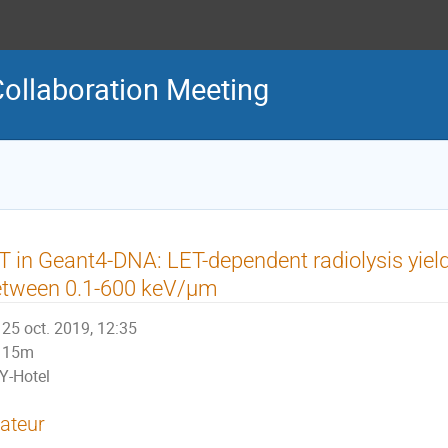
ollaboration Meeting
T in Geant4-DNA: LET-dependent radiolysis yield
etween 0.1-600 keV/μm
25 oct. 2019, 12:35
15m
Y-Hotel
ateur