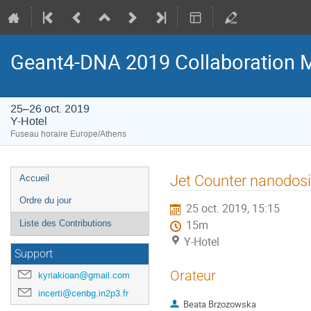
Geant4-DNA 2019 Collaboration 
25–26 oct. 2019
Y-Hotel
Fuseau horaire Europe/Athens
Menu
Jet Counter nanodos
Accueil
de
Ordre du jour
25 oct. 2019, 15:15
l'événement
Liste des Contributions
15m
Y-Hotel
Support
Orateur
kyriakioan@gmail.com
incerti@cenbg.in2p3.fr
Beata Brzozowska