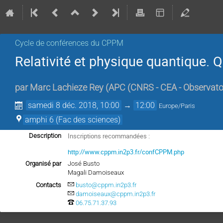
Cycle de conférences du CPPM
Relativité et physique quantique. Q
par
Marc Lachieze Rey
(
APC (CNRS - CEA - Observatoir
samedi 8 déc. 2018, 10:00
→
12:00
Europe/Paris
amphi 6 (Fac des sciences)
Inscriptions recommandées :
Description
http://www.cppm.in2p3.fr/confCPPM.php
Organisé par
José Busto
Magali Damoiseaux
Contacts
busto@cppm.in2p3.fr
damoiseaux@cppm.in2p3.fr
06.75.71.37.93